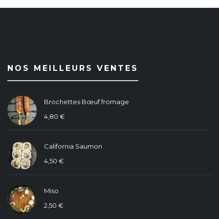
NOS MEILLEURS VENTES
Brochettes Bœuf fromage
4,80
€
California Saumon
4,50
€
Miso
2,50
€