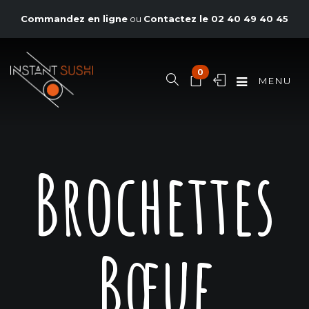
Commandez en ligne
ou
Contactez le
02 40 49 40 45
0
MENU
Brochettes
Bœuf