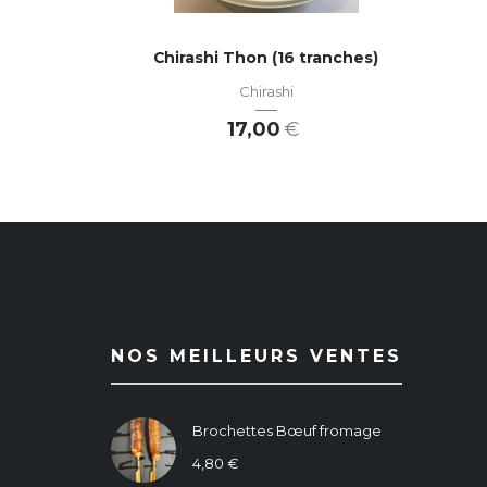
Chirashi Thon (16 tranches)
Chirashi
17,00
€
AJOUTER AU PANIER
NOS MEILLEURS VENTES
Brochettes Bœuf fromage
4,80
€