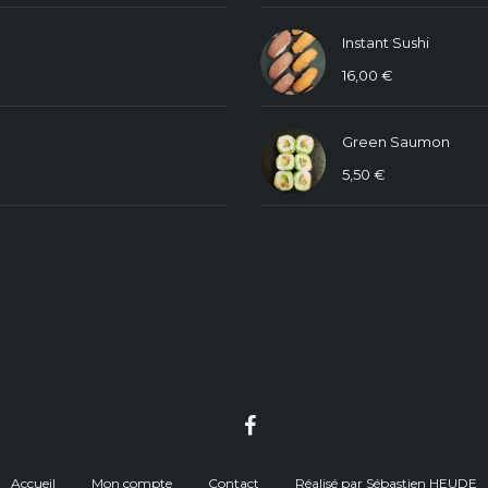
Instant Sushi
16,00
€
Green Saumon
5,50
€
Accueil
Mon compte
Contact
Réalisé par Sébastien HEUDE