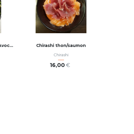
Chirashi Saumon Crevette Avocat
Chirashi thon/saumon
Chirashi
16,00
€
AJOUTER AU PANIER