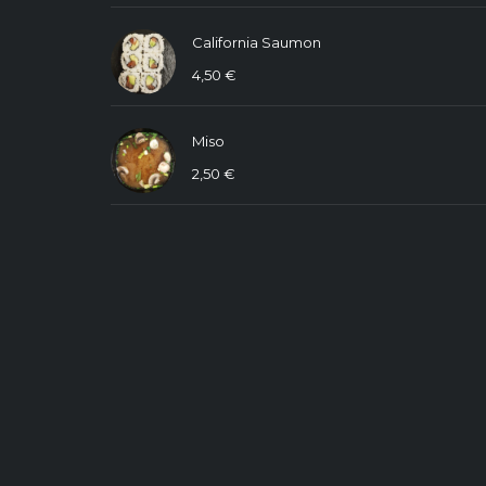
California Saumon
4,50
€
Miso
2,50
€