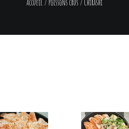
Accueil
/
Poissons crus
/
Chirashi