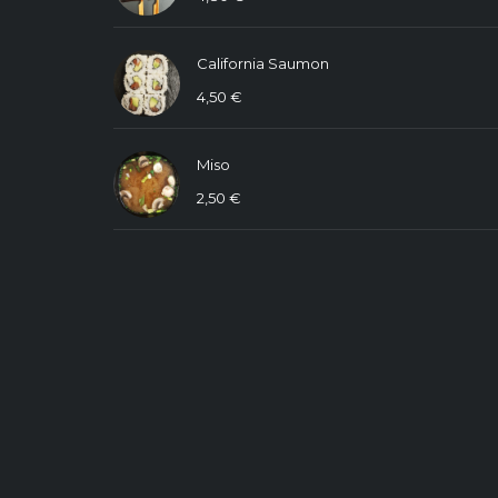
California Saumon
4,50
€
Miso
2,50
€