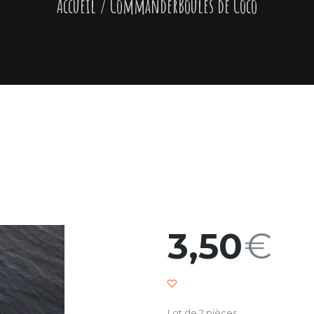
Accueil
/ Commander
Boules de Coco
3,50
€
Lot de 2 pièces.