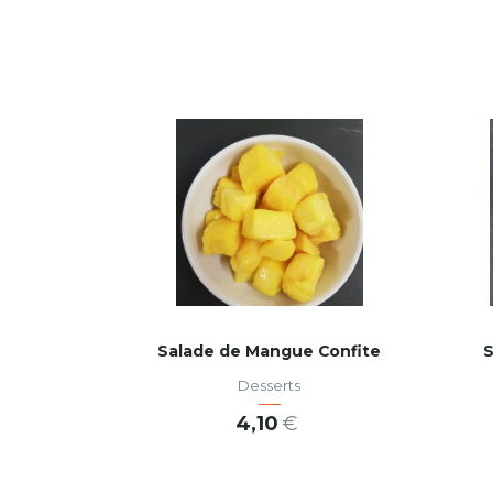
Salade de Mangue Confite
S
Desserts
4,10
€
AJOUTER AU PANIER