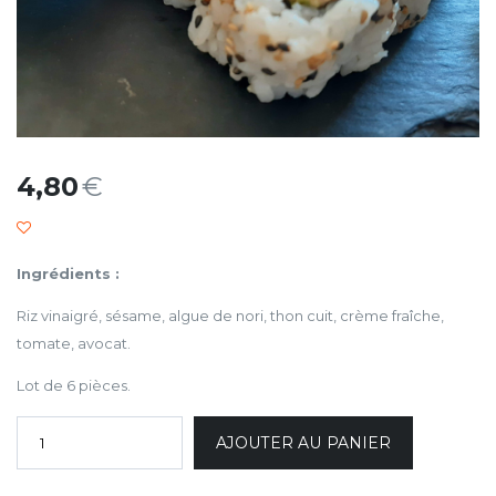
4,80
€
Ingrédients :
Riz vinaigré, sésame, algue de nori, thon cuit, crème fraîche,
tomate, avocat.
Lot de 6 pièces.
AJOUTER AU PANIER