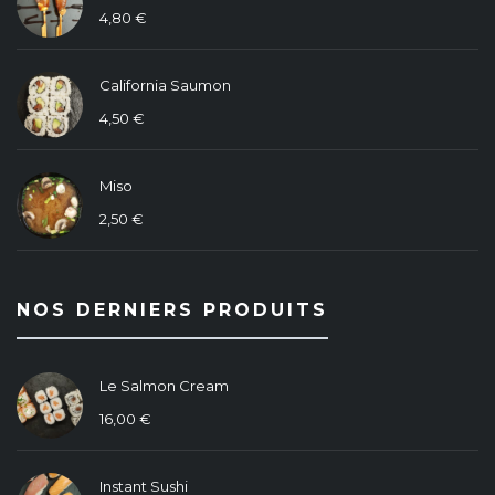
4,80
€
California Saumon
4,50
€
Miso
2,50
€
NOS DERNIERS PRODUITS
Le Salmon Cream
16,00
€
Instant Sushi