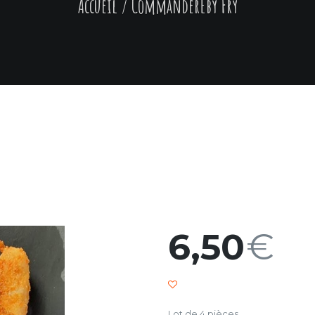
Accueil
/ Commander
Eby Fry
6,50
€
Lot de 4 pièces.