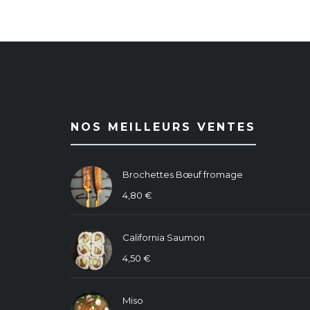
NOS MEILLEURS VENTES
Brochettes Bœuf fromage
4,80
€
California Saumon
4,50
€
Miso